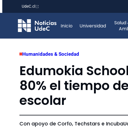
UdeC.cl
Saltar
Salud
al
Inicio
Universidad
Amb
contenido
Humanidades & Sociedad
Edumokia School:
80% el tiempo de 
escolar
Con apoyo de Corfo, Techstars e IncubaUd