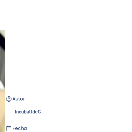
Autor
IncubaUdeC
Fecha