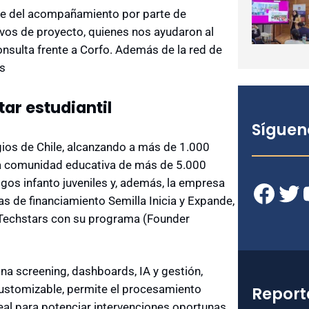
ble del acompañamiento por parte de
ivos de proyecto, quienes nos ayudaron al
onsulta frente a Corfo. Además de la red de
ys
tar estudiantil
Síguen
gios de Chile, alcanzando a más de 1.000
a comunidad educativa de más de 5.000
gos infanto juveniles y, además, la empresa
Facebook
Twitter
YouT
as de financiamiento Semilla Inicia y Expande,
 Techstars con su programa (Founder
a screening, dashboards, IA y gestión,
 customizable, permite el procesamiento
Report
eal para potenciar intervenciones oportunas.