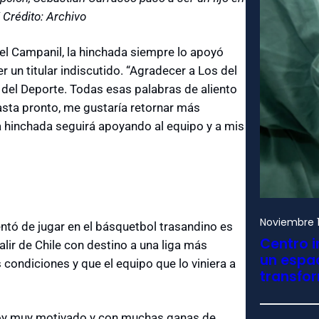
/ Crédito: Archivo
 el Campanil, la hinchada siempre lo apoyó
 un titular indiscutido. “Agradecer a Los del
a del Deporte. Todas esas palabras de aliento
sta pronto, me gustaría retornar más
a hinchada seguirá apoyando al equipo y a mis
Noviembre 1
ntó de jugar en el básquetbol trasandino es
Centro i
lir de Chile con destino a una liga más
un espac
 condiciones y que el equipo que lo viniera a
transfo
toy muy motivado y con muchas ganas de