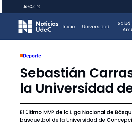
UdeC.cl
Saltar
Salud
al
Inicio
Universidad
Amb
contenido
Deporte
Sebastián Carras
la Universidad d
El último MVP de la Liga Nacional de Básqu
básquetbol de la Universidad de Concepció