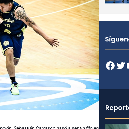
Síguen
Facebook
Twitter
YouT
Report
ción, Sebastián Carrasco pasó a ser un fijo en