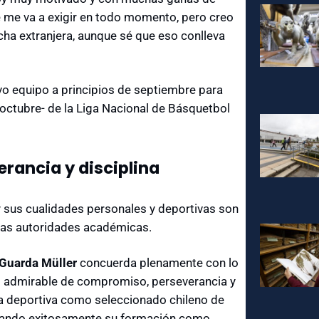
ue me va a exigir en todo momento, pero creo
icha extranjera, aunque sé que eso conlleva
o equipo a principios de septiembre para
ctubre- de la Liga Nacional de Básquetbol
rancia y disciplina
y sus cualidades personales y deportivas son
 las autoridades académicas.
 Guarda Müller
concuerda plenamente con lo
o admirable de compromiso, perseverancia y
era deportiva como seleccionado chileno de
minando exitosamente su formación como