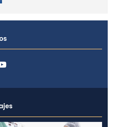
os
ube
ajes