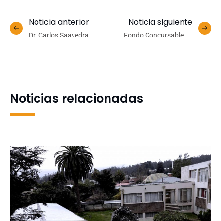
Noticia anterior
Noticia siguiente
Dr. Carlos Saavedra
Fondo Concursable de
Rubilar inscribe su
Vinculación con el Medio
candidatura a Rectoría
financiará 55 proyectos en
UdeC 2022-2026
los 3 campus
Noticias relacionadas