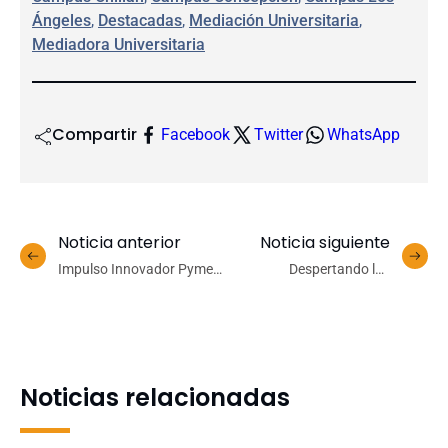
Ángeles
, 
Destacadas
, 
Mediación Universitaria
, 
Mediadora Universitaria
Compartir
Facebook
Twitter
WhatsApp
Noticia anterior
Noticia siguiente
Impulso Innovador Pyme
Despertando las
realiza panel de expertos
Profundidades: Un
en compañía de Corfo
llamado a la acción por el
Día Mundial del Océano
Noticias relacionadas