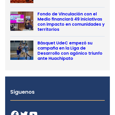
Fondo de Vinculación con el
Medio financiará 49 iniciativas
con impacto en comunidades y
territorios
Básquet UdeC empezó su
campaña en la Liga de
Desarrollo con agónico triunfo
ante Huachipato
Síguenos
Facebook
Twitter
YouTube