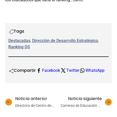
Tags
Destacadas
, 
Dirección de Desarrollo Estratégico
, 
Ranking QS
Compartir
Facebook
Twitter
WhatsApp
Noticia anterior
Noticia siguiente
Directora de Centro de
Carreras de Educación en
Estudios Europeos es
el Campus Los Ángeles
invitada por el Gore al
reciben a una nueva