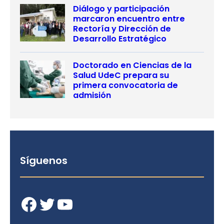
Diálogo y participación
marcaron encuentro entre
Rectoría y Dirección de
Desarrollo Estratégico
Doctorado en Ciencias de la
Salud UdeC prepara su
primera convocatoria de
admisión
Síguenos
Facebook
Twitter
YouTube