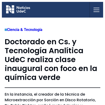
Saltar
al
contenido
Ciencia & Tecnología
Doctorado en Cs. y
Tecnología Analítica
UdeC realiza clase
inaugural con foco en la
química verde
En la instancia, el creador de la técnica de
Microextracción por Sorción en Disco Rotatorio,