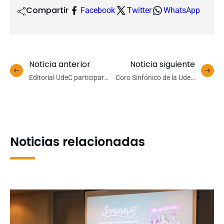
Compartir
Facebook
Twitter
WhatsApp
Noticia anterior
Noticia siguiente
Editorial UdeC participará
Coro Sinfónico de la UdeC
en la Primavera del Libro
será parte del concierto
2025 con lanzamiento de
“Homenaje a la Música
obra sobre el Tomate
Chilena” en Santiago
Limachino
Noticias relacionadas