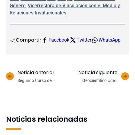
Género
, 
Vicerrectora de Vinculación con el Medio y
Relaciones Institucionales
Compartir
Facebook
Twitter
WhatsApp
Noticia anterior
Noticia siguiente
Segundo Curso de
Geocientífico UdeC
Infectología UdeC aborda
estrecha colaboración con
los desafíos de la mayor
expertos en Corea del Sur
amenaza a la salud global
Noticias relacionadas