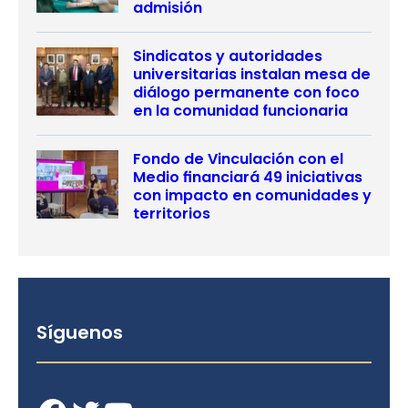
admisión
Sindicatos y autoridades
universitarias instalan mesa de
diálogo permanente con foco
en la comunidad funcionaria
Fondo de Vinculación con el
Medio financiará 49 iniciativas
con impacto en comunidades y
territorios
Síguenos