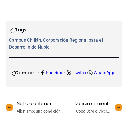
Tags
Campus Chillán
, 
Corporación Regional para el
Desarrollo de Ñuble
Compartir
Facebook
Twitter
WhatsApp
Noticia anterior
Noticia siguiente
Albinismo: una condición
Copa Sergio Viveros
genética asociada a
Canales entra en etapa
desafíos visuales y
decisiva tras una ronda