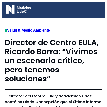
Saltar
al
contenido
Salud & Medio Ambiente
Director de Centro EULA,
Ricardo Barra: “Vivimos
un escenario crítico,
pero tenemos
soluciones”
El director del Centro Eula y académico UdeC
contó en Diario Concepción que el último informe