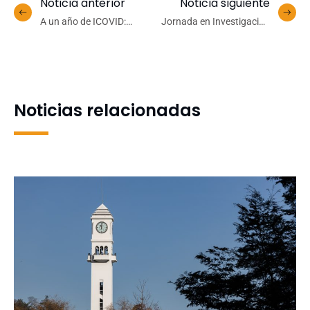
Noticia anterior
Noticia siguiente
A un año de ICOVID:
Jornada en Investigación
especialistas evalúan
y Políticas Públicas en
variables cruciales para el
Salud Mental: extienden
manejo de la pandemia
plazo para recepción de
resúmenes
Noticias relacionadas