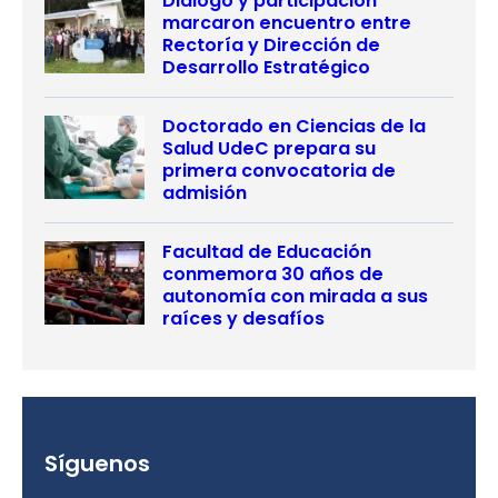
Diálogo y participación
marcaron encuentro entre
Rectoría y Dirección de
Desarrollo Estratégico
Doctorado en Ciencias de la
Salud UdeC prepara su
primera convocatoria de
admisión
Facultad de Educación
conmemora 30 años de
autonomía con mirada a sus
raíces y desafíos
Síguenos