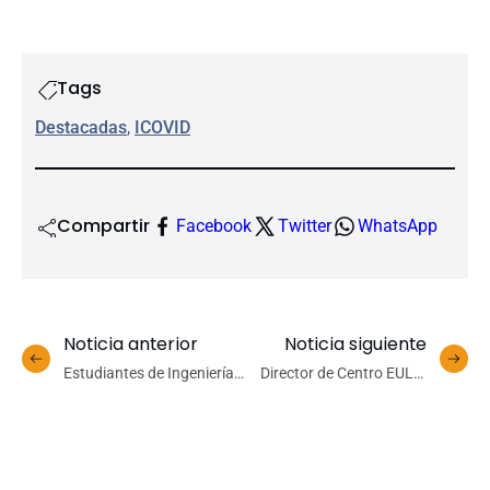
Tags
Destacadas
, 
ICOVID
Compartir
Facebook
Twitter
WhatsApp
Noticia anterior
Noticia siguiente
Estudiantes de Ingeniería
Director de Centro EULA,
Comercial realizan
Ricardo Barra: “Vivimos un
capacitaciones en
escenario crítico, pero
finanzas personales
tenemos soluciones”