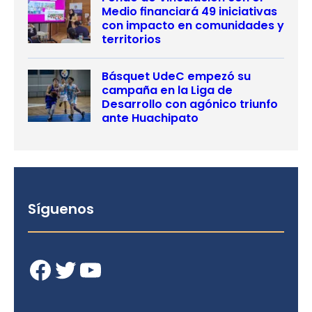
Medio financiará 49 iniciativas
con impacto en comunidades y
territorios
Básquet UdeC empezó su
campaña en la Liga de
Desarrollo con agónico triunfo
ante Huachipato
Síguenos
Facebook
Twitter
YouTube