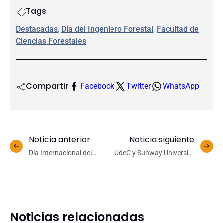
Tags
Destacadas
, 
Día del Ingeniero Forestal
, 
Facultad de
Ciencias Forestales
Compartir
Facebook
Twitter
WhatsApp
Noticia anterior
Noticia siguiente
Día Internacional del
UdeC y Sunway University
Celíaco: académicas de la
estrechan lazos de
Facultad de Farmacia
colaboración en Salud
hablan de la enfermedad y
Planetaria
cómo se sobrelleva
Noticias relacionadas