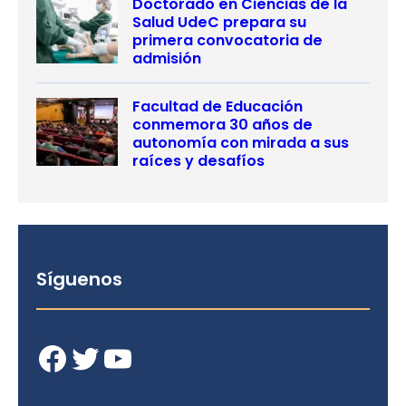
Doctorado en Ciencias de la
Salud UdeC prepara su
primera convocatoria de
admisión
Facultad de Educación
conmemora 30 años de
autonomía con mirada a sus
raíces y desafíos
Síguenos
Facebook
Twitter
YouTube