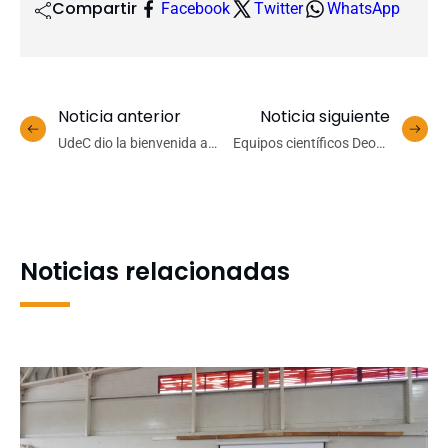
Compartir
Facebook
Twitter
WhatsApp
Noticia anterior
Noticia siguiente
UdeC dio la bienvenida a
Equipos científicos Deoxs
estudiantes del
lideran investigación en el
Voluntariado en
Crucero CIMAR 30 Norte a
Concepción y Los Ángeles
bordo del Cabo de Hornos
Noticias relacionadas