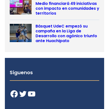
Medio financiará 49 iniciativas
con impacto en comunidades y
territorios
Básquet UdeC empezó su
campaña en la Liga de
Desarrollo con agónico triunfo
ante Huachipato
Síguenos
Facebook
Twitter
YouTube