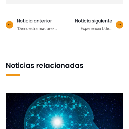
Noticia anterior
Noticia siguiente
“Demuestra madurez
Experiencia UdeC:
institucional”: Presidente
autoridades dan
del Tricel valora alta
bienvenida oficial a
participación en elecciones
estudiantes
Rectoría UdeC
internacionales
Noticias relacionadas