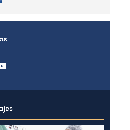
os
ube
ajes