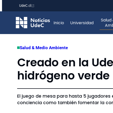
UdeC.cl
Saltar
Salud
al
Inicio
Universidad
Amb
contenido
Salud & Medio Ambiente
Creado en la Ud
hidrógeno verde 
El juego de mesa para hasta 5 jugadores 
conciencia como también fomentar la co