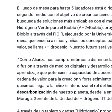
El juego de mesa para hasta 5 jugadores está diri
segundo medio con el objetivo de crear concienc
búsqueda de soluciones más amigables con el me
Hidrógeno Verde para el Biobío (AH2vBiobío), proy
Biobío a través del FIC-R, ejecutado por la Univer
mesa que enseña a niños y niñas los conceptos bá
valor, se llama «Hidrógenio: Nuestro futuro será ve
“Como Alianza nos comprometimos a disminuir la 
difusión a través de medios digitales y desarrollo
aprendizaje que potencien la capacidad de absorci
cadena de valor, para la creación y fortalecimiento
quisimos llegar a la niñez e interiorizar el rol del
descarbonización
de nuestro planeta, desde la e
Moraga, Gerente de la Unidad de Hidrógeno IIT Ud
A través de un tablero y cartas “Hidrógenio” propon