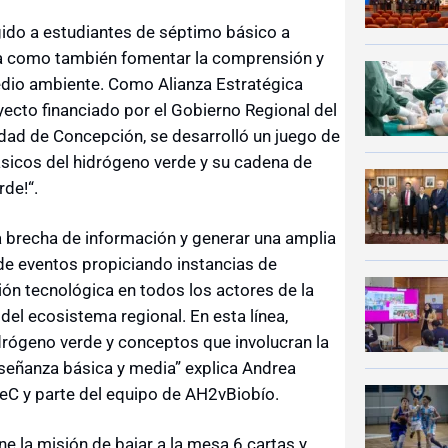
gido a estudiantes de séptimo básico a
ia como también fomentar la comprensión y
dio ambiente. Como Alianza Estratégica
ecto financiado por el Gobierno Regional del
sidad de Concepción, se desarrolló un juego de
sicos del hidrógeno verde y su cadena de
rde!“.
brecha de información y generar una amplia
 de eventos propiciando instancias de
ón tecnológica en todos los actores de la
 del ecosistema regional. En esta línea,
 hidrógeno verde y conceptos que involucran la
nseñanza básica y media” explica Andrea
eC y parte del equipo de AH2vBiobío.
e la misión de bajar a la mesa 6 cartas y