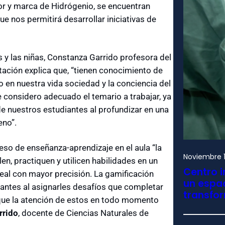
r y marca de Hidrógenio, se encuentran
e nos permitirá desarrollar iniciativas de
 y las niñas, Constanza Garrido profesora del
itación explica que, “tienen conocimiento de
o en nuestra vida sociedad y la conciencia del
 considero adecuado el temario a trabajar, ya
 nuestros estudiantes al profundizar en una
eno”.
o de enseñanza-aprendizaje en el aula “la
Noviembre 1
en, practiquen y utilicen habilidades en un
Centro i
 real con mayor precisión. La gamificación
un espac
iantes al asignarles desafíos que completar
transfo
 que la atención de estos en todo momento
rrido
, docente de Ciencias Naturales de