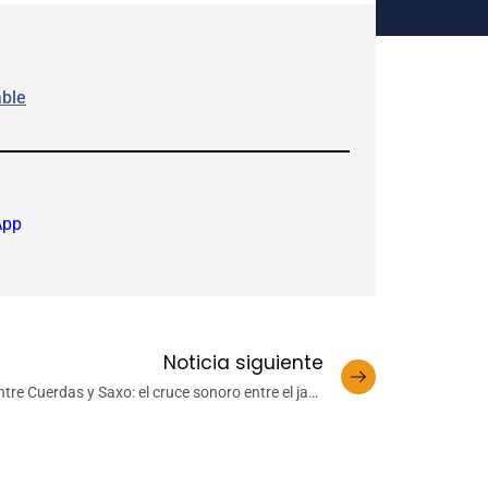
ble
App
Noticia siguiente
ntre Cuerdas y Saxo: el cruce sonoro entre el jazz
y la música de cámara llega a UdeC Santiago