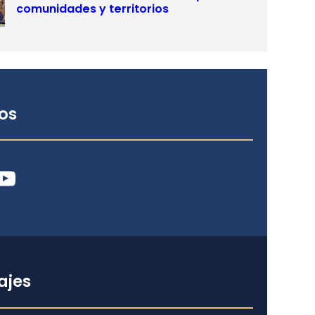
comunidades y territorios
os
ube
ajes