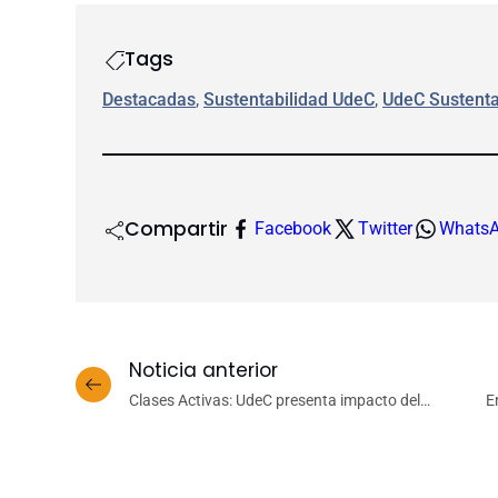
Tags
Destacadas
, 
Sustentabilidad UdeC
, 
UdeC Sustenta
Compartir
Facebook
Twitter
Whats
Noticia anterior
Clases Activas: UdeC presenta impacto del
E
proyecto FIC-R que fortalece salud mental y
rendimiento escolar en Biobío