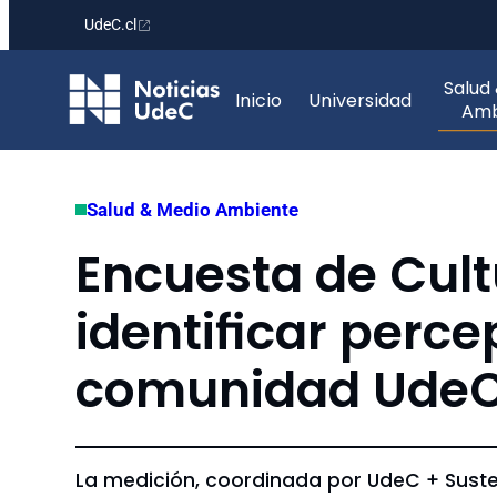
UdeC.cl
Saltar
Salud
al
Inicio
Universidad
Amb
contenido
Salud & Medio Ambiente
Encuesta de Cul
identificar perce
comunidad Ude
La medición, coordinada por UdeC + Suste