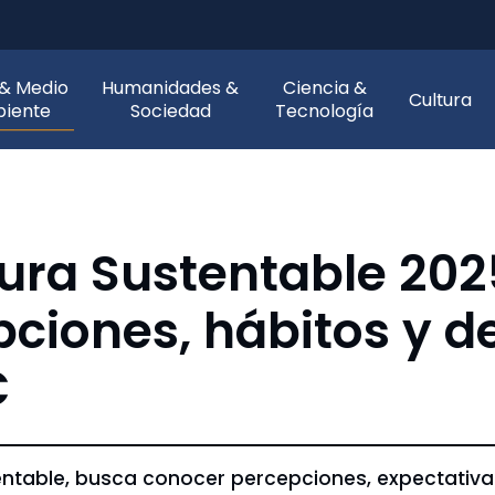
 & Medio
Humanidades &
Ciencia &
Cultura
iente
Sociedad
Tecnología
tura Sustentable 20
pciones, hábitos y d
C
ntable, busca conocer percepciones, expectativa