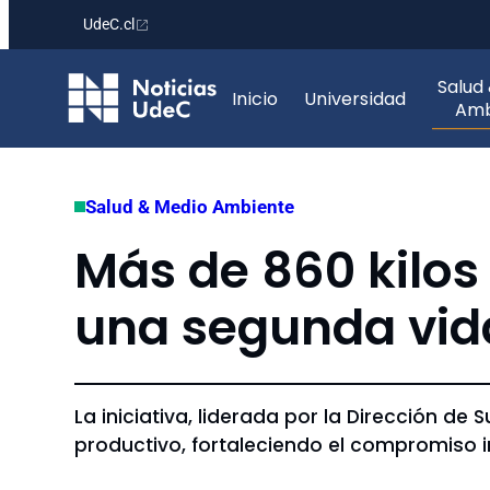
UdeC.cl
Saltar
Salud
al
Inicio
Universidad
Amb
contenido
Salud & Medio Ambiente
Más de 860 kilos
una segunda vida
La iniciativa, liderada por la Dirección de
productivo, fortaleciendo el compromiso i