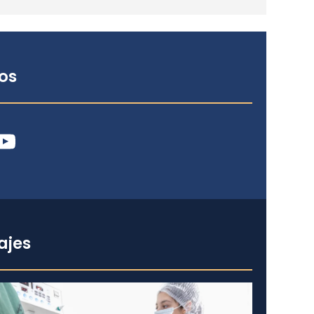
os
ube
ajes