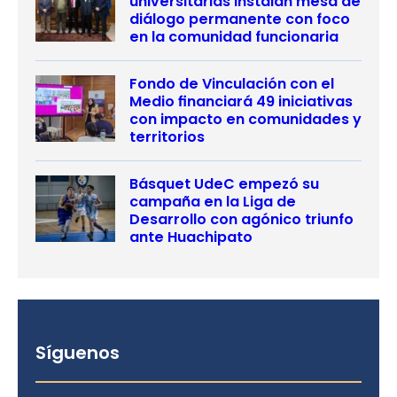
universitarias instalan mesa de
diálogo permanente con foco
en la comunidad funcionaria
Fondo de Vinculación con el
Medio financiará 49 iniciativas
con impacto en comunidades y
territorios
Básquet UdeC empezó su
campaña en la Liga de
Desarrollo con agónico triunfo
ante Huachipato
Síguenos