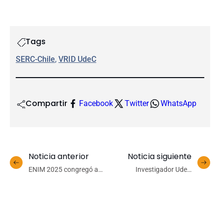
Tags
SERC-Chile
, 
VRID UdeC
Compartir
Facebook
Twitter
WhatsApp
Noticia anterior
Noticia siguiente
ENIM 2025 congregó a
Investigador UdeC
cerca de 200 estudiantes
propone depósitos de
de Ingeniería Matemática
relave de cobre en seco,
en la UdeC
más seguros y menos
contaminantes