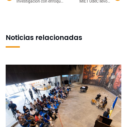
Investigación con enfoque
MIET UdeC llevó a
intercultural focaliza en
profesionales al centro de
salud bucodental de
la innovación y del
preescolares de Alto
emprendimiento de
Biobío
Georgia Tech
Noticias relacionadas