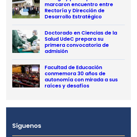
marcaron encuentro entre
Rectoría y Dirección de
Desarrollo Estratégico
Doctorado en Ciencias de la
Salud UdeC prepara su
primera convocatoria de
admisión
Facultad de Educación
conmemora 30 años de
autonomía con mirada a sus
raíces y desafíos
Síguenos