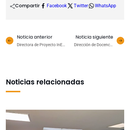
Compartir
Facebook
Twitter
WhatsApp
Noticia anterior
Noticia siguiente
Directora de Proyecto InES
Dirección de Docencia
de Género UdeC presenta
UdeC proyecta su nueva
avances de iniciativa en
gestión con énfasis en el
foro organizado por U. de
diagnóstico estratégico y
Chile
la mejora institucional
Noticias relacionadas