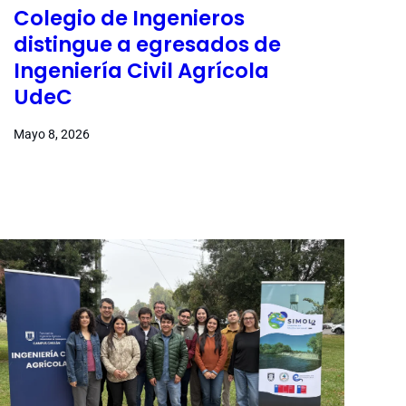
Colegio de Ingenieros
distingue a egresados de
Ingeniería Civil Agrícola
UdeC
Mayo 8, 2026