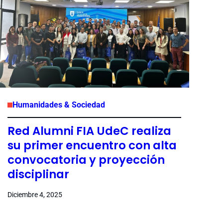
Humanidades & Sociedad
Red Alumni FIA UdeC realiza
su primer encuentro con alta
convocatoria y proyección
disciplinar
Diciembre 4, 2025