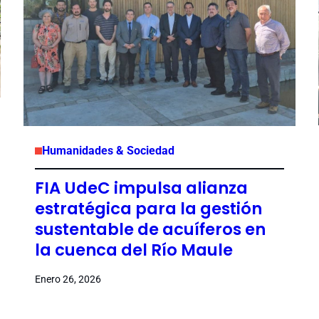
Humanidades & Sociedad
FIA UdeC impulsa alianza
estratégica para la gestión
sustentable de acuíferos en
la cuenca del Río Maule
Enero 26, 2026