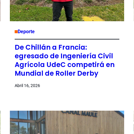
Deporte
De Chillán a Francia:
egresado de Ingeniería Civil
Agrícola UdeC competirá en
Mundial de Roller Derby
Abril 16, 2026