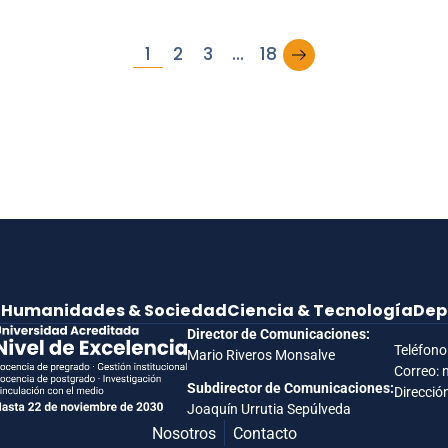
→
1
2
3
…
18
e
Humanidades & Sociedad
Ciencia & Tecnología
Dep
Director de Comunicaciones:
Teléfono
Mario Riveros Monsalve
Correo: 
Subdirector de Comunicaciones:
Dirección
Joaquín Urrutia Sepúlveda
Nosotros
Contacto