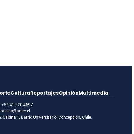
orte
Cultura
Reportajes
Opinión
Multimedia
:
+56 41 220 4597
noticias@udec.cl
: Cabina 1, Barrio Universitario, Concepción, Chile.