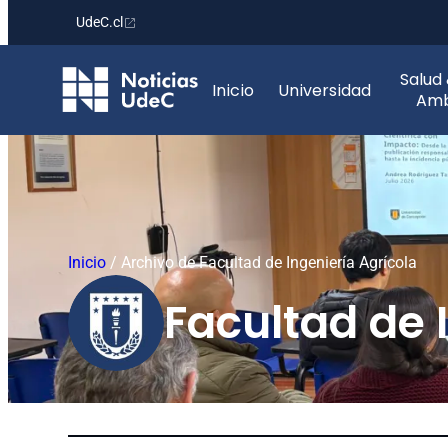
UdeC.cl
Saltar
Salud
al
Inicio
Universidad
Amb
contenido
Inicio
/
Archivo de Facultad de Ingeniería Agrícola
Facultad de 