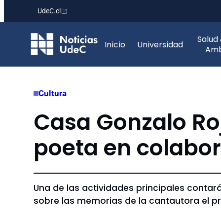
UdeC.cl
Saltar
Salud
al
Inicio
Universidad
Amb
contenido
Cultura
Casa Gonzalo Ro
poeta en colabor
Una de las actividades principales contará
sobre las memorias de la cantautora el pró