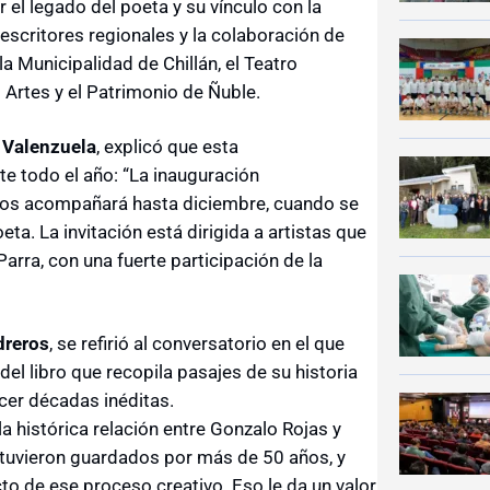
 el legado del poeta y su vínculo con la
e escritores regionales y la colaboración de
 la Municipalidad de Chillán, el Teatro
s Artes y el Patrimonio de Ñuble.
 Valenzuela
, explicó que esta
e todo el año: “La inauguración
 nos acompañará hasta diciembre, cuando se
a. La invitación está dirigida a artistas que
arra, con una fuerte participación de la
dreros
, se refirió al conversatorio en el que
del libro que recopila pasajes de su historia
cer décadas inéditas.
a histórica relación entre Gonzalo Rojas y
stuvieron guardados por más de 50 años, y
cto de ese proceso creativo. Eso le da un valor