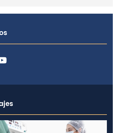
os
ube
ajes