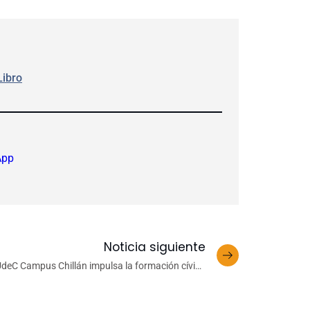
Libro
App
Noticia siguiente
deC Campus Chillán impulsa la formación cívica
en el Torneo Delibera Ñuble 2026