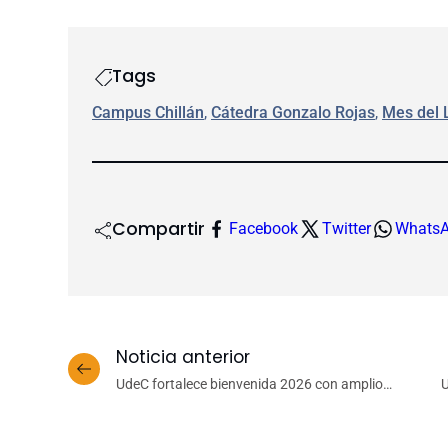
Tags
Campus Chillán
, 
Cátedra Gonzalo Rojas
, 
Mes del 
Compartir
Facebook
Twitter
Whats
Noticia anterior
UdeC fortalece bienvenida 2026 con amplio
U
programa de apoyo integral a estudiantes