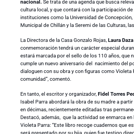
nacional.
Se trata de una ag
enda que busca relevar
cultura local, y que contará con la participación d
instituciones como la Universidad de Concepción
,
Municipal de Chillán y la Seremi de las Culturas, la
La Directora de la Casa Gonzalo Rojas,
Laura Daza
conmemoración tendrá un carácter especial durant
estará marcada por el sello de los 110 años, que
cumple un nuevo aniversario del nacimiento del poet
dialoguen con su obra y con figuras como Violeta P
comunidad”, comentó.
En tanto, el escritor y organizador,
Fidel Torres Pe
Isabel Parra abordará la obra de su madre a partir 
en décimas, recientemente editadas tras permane
Destacó, además, que la actividad se enmarca en l
Violeta Parra: “Este libro recoge cuadernos que e
será presentado por su hija, quien fue testigo dire