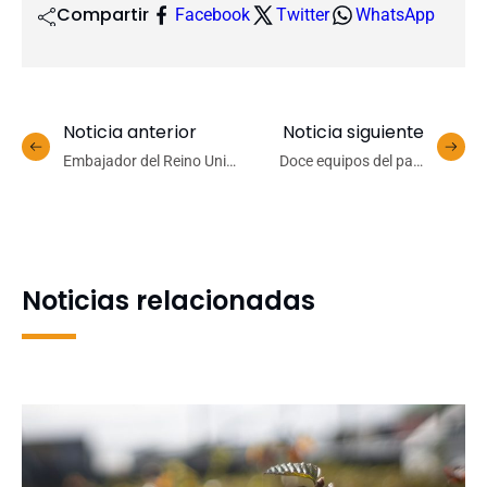
Compartir
Facebook
Twitter
WhatsApp
Noticia anterior
Noticia siguiente
Embajador del Reino Unido
Doce equipos del país
destaca potencial de la
disputaron en la UdeC la
UdeC en visita protocolar
primera fecha de la
enfocada en investigación
Liname Sub-16
y desarrollo
Noticias relacionadas