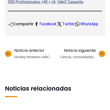
500 Profesionales +40 × IA
, 
UdeC Capacita
Compartir
Facebook
Twitter
WhatsApp
Noticia anterior
Noticia siguiente
Hockey femenino UdeC
Ciencia, comunidades e
regresó a la victoria en la
instituciones dialogan
Liga Biobío, tras superar a
sobre desafíos de las
Unión Los Lagos
especies invasoras en
humedales urbanos
Noticias relacionadas