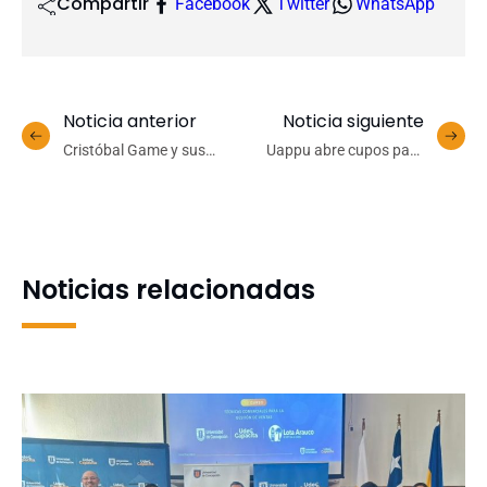
Compartir
Facebook
Twitter
WhatsApp
Noticia anterior
Noticia siguiente
Cristóbal Game y sus
Uappu abre cupos para
cuentas alegres luego de
curso de Primeros Auxilios
los tres partidos de los
Psicológicos dirigido al
Cóndores en casa
personal UdeC
Noticias relacionadas