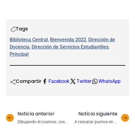
Tags
Biblioteca Central
, 
Bienvenida 2022
, 
Dirección de
Docencia
, 
Dirección de Servicios Estudiantiles
, 
Principal
Compartir
Facebook
Twitter
WhatsApp
Noticia anterior
Noticia siguiente
Dibujando el cosmos: José
A rescatar puntos en la
Maza dictará clase
Isla Grande de Chiloé:
magistral de bienvenida en
Basket UdeC visita a