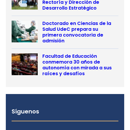
Rectoría y Dirección de
Desarrollo Estratégico
Doctorado en Ciencias de la
Salud UdeC prepara su
primera convocatoria de
admisión
Facultad de Educación
conmemora 30 años de
autonomía con mirada a sus
raíces y desafíos
Síguenos