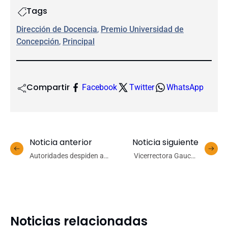
Tags
Dirección de Docencia
, 
Premio Universidad de
Concepción
, 
Principal
Compartir
Facebook
Twitter
WhatsApp
Noticia anterior
Noticia siguiente
Autoridades despiden a
Vicerrectora Gauché
selección masculina
presentó en la Corte de
Balonmano UdeC que
Apelaciones de Santiago el
disputará mundial en
Protocolo de Justicia y
España
Género elaborado por la
UdeC
Noticias relacionadas