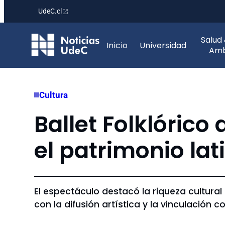
UdeC.cl
Saltar
Salud
al
Inicio
Universidad
Amb
contenido
Cultura
Ballet Folklórico
el patrimonio la
El espectáculo destacó la riqueza cultura
con la difusión artística y la vinculación con