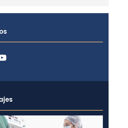
os
ube
ajes