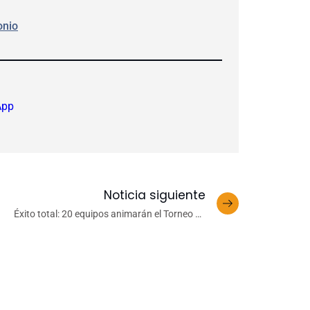
onio
App
Noticia siguiente
Éxito total: 20 equipos animarán el Torneo de
Reservas del Interfacultades UdeC