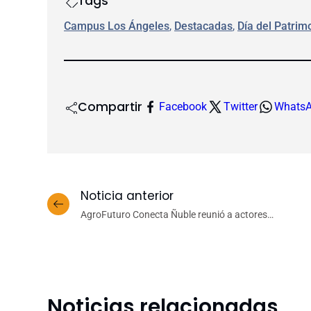
Tags
Campus Los Ángeles
, 
Destacadas
, 
Día del Patrim
Compartir
Facebook
Twitter
Whats
Noticia anterior
AgroFuturo Conecta Ñuble reunió a actores
estratégicos para proyectar el desarrollo
agroecológico regional
Noticias relacionadas