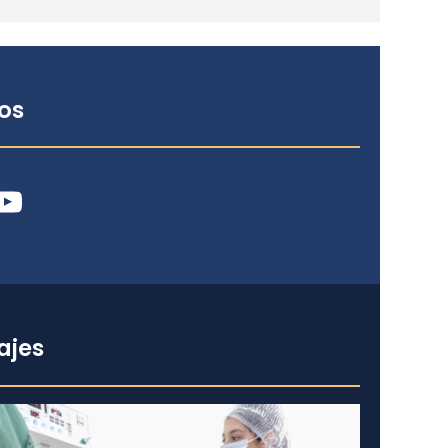
os
ube
ajes