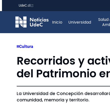
UdeC.cl
Saltar
Salud
al
Inicio
Universidad
Amb
contenido
Cultura
Recorridos y acti
del Patrimonio 
La Universidad de Concepción desarrollará 
comunidad, memoria y territorio.