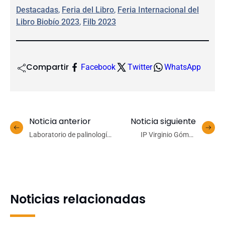
Destacadas
, 
Feria del Libro
, 
Feria Internacional del
Libro Biobío 2023
, 
Filb 2023
Compartir
Facebook
Twitter
WhatsApp
Noticia anterior
Noticia siguiente
Laboratorio de palinología
IP Virginio Gómez
y ecología vegetal del
fortalece estrategias
Campus Los Ángeles fue
sostenibles para la
parte de la Expo Rural de
industria en Chillán
Indap
Noticias relacionadas