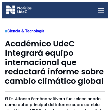
Saltar
al
contenido
Ciencia & Tecnología
Académico UdeC
integrará equipo
internacional que
redactará informe sobre
cambio climático global
El Dr. Alfonso Fernández Rivera fue seleccionado
como autor principal del informe sobre cambio