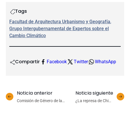
Tags
Facultad de Arquitectura Urbanismo y Geografía
, 
Grupo Intergubernamental de Expertos sobre el
Cambio Climático
Compartir
Facebook
Twitter
WhatsApp
Noticia anterior
Noticia siguiente
Comisión de Género de la
¿La represa de China
Red G9 fortalece trabajo
causó un cambio en el eje
colaborativo en equidad
de rotación de la Tierra?
con encuentro en
Científico UdeC explica
Valparaíso
noticia viral