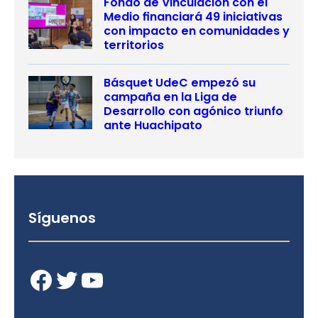
Fondo de Vinculación con el
Medio financiará 49 iniciativas
con impacto en comunidades y
territorios
Básquet UdeC empezó su
campaña en la Liga de
Desarrollo con agónico triunfo
ante Huachipato
Síguenos
Facebook
Twitter
YouTube