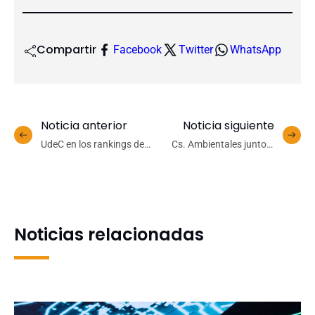
Compartir
Facebook
Twitter
WhatsApp
Noticia anterior
Noticia siguiente
UdeC en los rankings de
Cs. Ambientales junto a
2023: reconocimiento local
Cs. Físicas y Matemáticas
e internacional a la
UdeC desarrollan sensor
excelencia
en base a boldo para
monitoreo de calidad de
agua
Noticias relacionadas