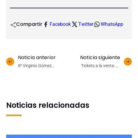
Compartir
Facebook
Twitter
WhatsApp
Noticia anterior
Noticia siguiente
IP Virginio Gómez
Tickets a la venta: se
adquiere moderno
vienen tres jornadas de
software para el
básquetbol internacional
aprendizaje de Logística
en la Casa del Deporte
en Realidad Virtual
Noticias relacionadas