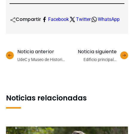
Compartir
Facebook
Twitter
WhatsApp
Noticia anterior
Noticia siguiente
UdeC y Museo de Historia
Edificio principal y
Natural invitan a
auditorio de Ingeniería
conmemorar el Día
Metalúrgica reciben los
Mundial del Océano
nombres de docentes
pioneros en el área
Noticias relacionadas