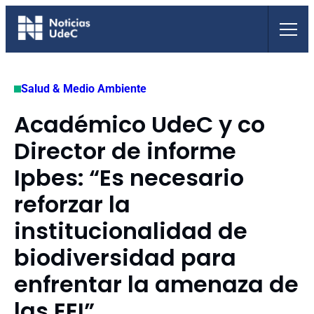
Saltar
al
contenido
Salud & Medio Ambiente
Académico UdeC y co
Director de informe
Ipbes: “Es necesario
reforzar la
institucionalidad de
biodiversidad para
enfrentar la amenaza de
las EEI”