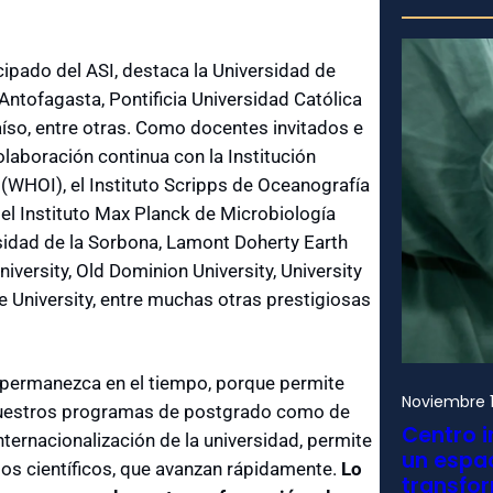
ipado del ASI, destaca la Universidad de
 Antofagasta, Pontificia Universidad Católica
raíso, entre otras. Como docentes invitados e
olaboración continua con la Institución
WHOI), el Instituto Scripps de Oceanografía
 el Instituto Max Planck de Microbiología
idad de la Sorbona, Lamont Doherty Earth
iversity, Old Dominion University, University
ie University, entre muchas otras prestigiosas
 permanezca en el tiempo, porque permite
Noviembre 1
 nuestros programas de postgrado como de
Centro i
nternacionalización de la universidad, permite
un espac
os científicos, que avanzan rápidamente.
Lo
transfo