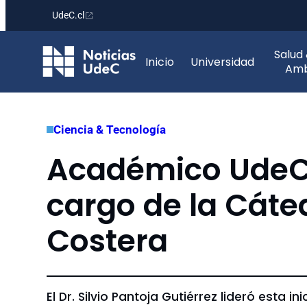
UdeC.cl
Saltar
Salud
al
Inicio
Universidad
Amb
contenido
Ciencia & Tecnología
Académico UdeC
cargo de la Cát
Costera
El Dr. Silvio Pantoja Gutiérrez lideró esta