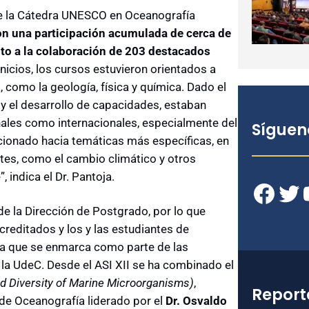
o de la Cátedra UNESCO en Oceanografía
con una participación acumulada de cerca de
nto a la colaboración de 203 destacados
nicios, los cursos estuvieron orientados a
 como la geología, física y química. Dado el
n y el desarrollo de capacidades, estaban
nales como internacionales, especialmente del
Síguen
cionado hacia temáticas más específicas, en
es, como el cambio climático y otros
indica el Dr. Pantoja.
Facebook
Twitter
YouT
de la Dirección de Postgrado, por lo que
reditados y los y las estudiantes de
cia que se enmarca como parte de las
 la UdeC. Desde el ASI XII se ha combinado el
d Diversity of Marine Microorganisms)
,
Report
 de Oceanografía liderado por el
Dr. Osvaldo