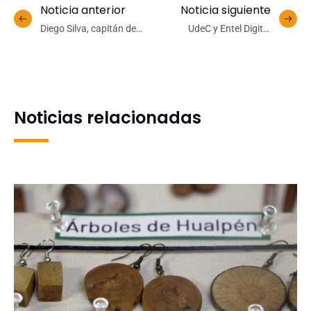
Noticia anterior
Noticia siguiente
Diego Silva, capitán de
UdeC y Entel Digital
Básquet UdeC: «Sabemos
impulsan hackathon para
que es una cancha
el desarrollo de soluciones
complicada»
en sectores estratégicos
Noticias relacionadas