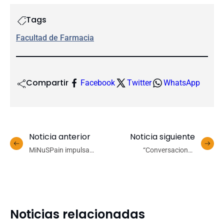
Tags
Facultad de Farmacia
Compartir
Facebook
Twitter
WhatsApp
Noticia anterior
Noticia siguiente
MiNuSPain impulsa
“Conversaciones
programa de divulgación
Constituyentes en el
científica y clínica para
Campanil” analizará
personas con fibromialgia
participación en elecciones
Noticias relacionadas