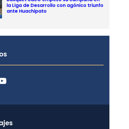
la Liga de Desarrollo con agónico triunfo
ante Huachipato
os
ube
ajes