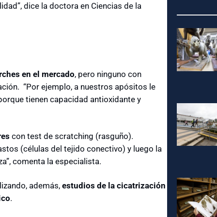
idad”, dice la doctora en Ciencias de la
arches en el mercado
, pero ninguno con
ción. “Por ejemplo, a nuestros apósitos le
porque tienen capacidad antioxidante y
res
con test de scratching (rasguño).
os (células del tejido conectivo) y luego la
a”, comenta la especialista.
lizando, además,
estudios de la cicatrización
ico
.