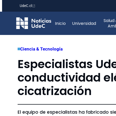
UdeC.cl
Saltar
Salud
al
Inicio
Universidad
Amb
contenido
Ciencia & Tecnología
Especialistas Ud
conductividad el
cicatrización
El equipo de especialistas ha fabricado si