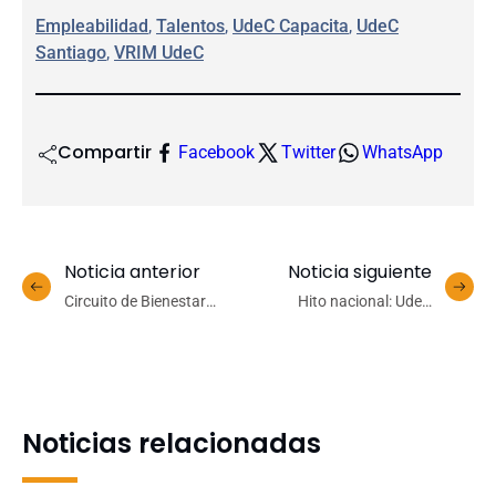
Empleabilidad
, 
Talentos
, 
UdeC Capacita
, 
UdeC
Santiago
, 
VRIM UdeC
Compartir
Facebook
Twitter
WhatsApp
Noticia anterior
Noticia siguiente
Circuito de Bienestar
Hito nacional: UdeC
promueve el autocuidado
entregó a subsecretario de
y la salud cardiovascular
Energía el primer litro de
en el Campus Los Ángeles
combustible de aviación
hecho con plásticos
reciclados
Noticias relacionadas