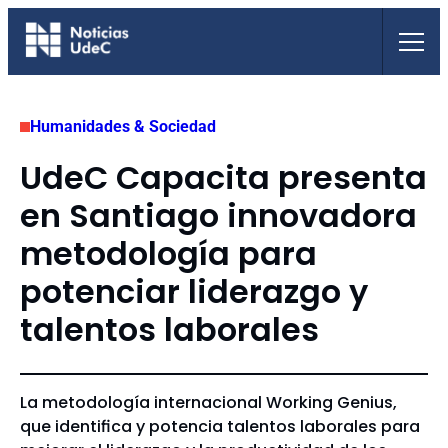
Saltar
al
contenido
Humanidades & Sociedad
UdeC Capacita presenta
en Santiago innovadora
metodología para
potenciar liderazgo y
talentos laborales
La metodología internacional Working Genius,
que identifica y potencia talentos laborales para