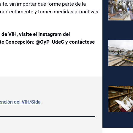
ite, sin importar que forme parte de la
en correctamente y tomen medidas proactivas
e VIH, visite el Instagram del
d de Concepción: @OyP_UdeC y contáctese
ención del VIH/Sida