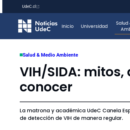
UdeC.cl
Saltar
Salud
al
Inicio
Universidad
Amb
contenido
Salud & Medio Ambiente
VIH/SIDA: mitos,
conocer
La matrona y académica UdeC Canela Espi
de detección de VIH de manera regular.