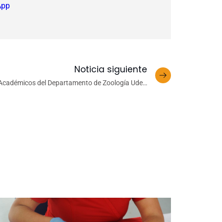
App
Noticia siguiente
Académicos del Departamento de Zoología UdeC
donan libros a la Municipalidad de Talcahuano