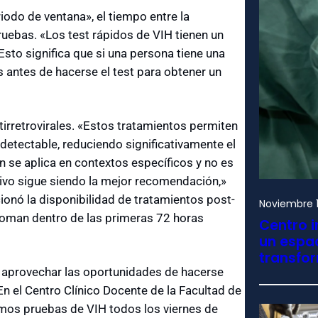
odo de ventana», el tiempo entre la
pruebas. «Los test rápidos de VIH tienen un
to significa que si una persona tiene una
 antes de hacerse el test para obtener un
irretrovirales. «Estos tratamientos permiten
detectable, reduciendo significativamente el
n se aplica en contextos específicos y no es
ativo sigue siendo la mejor recomendación,»
onó la disponibilidad de tratamientos post-
Noviembre 1
 toman dentro de las primeras 72 horas
Centro i
un espac
transfo
 aprovechar las oportunidades de hacerse
n el Centro Clínico Docente de la Facultad de
amos pruebas de VIH todos los viernes de