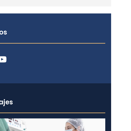
os
ube
ajes