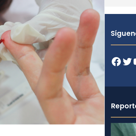
Síguen
Facebook
Twitter
YouT
Report