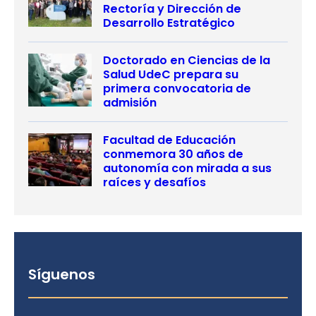
Rectoría y Dirección de
Desarrollo Estratégico
Doctorado en Ciencias de la
Salud UdeC prepara su
primera convocatoria de
admisión
Facultad de Educación
conmemora 30 años de
autonomía con mirada a sus
raíces y desafíos
Síguenos