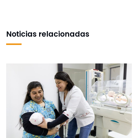
de Agronomía UdeC
en proyecto internacional
lideran investigación para
para instalar un
crear huevos con bajo
radiotelescopio en la
colesterol
Antártica
Noticias relacionadas