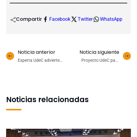
Compartir
Facebook
Twitter
WhatsApp
Noticia anterior
Noticia siguiente
Experta UdeC advierte
Proyecto UdeC para
sobre los riesgos del hilo
generar H2V usando
de volantín en la fauna
energía solar proyecta
silvestre
inicio de ensayos en
ambiente real a partir de
2025
Noticias relacionadas