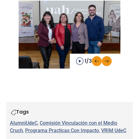
1/3
Tags
AlumniUdeC
, 
Comisión Vinculación con el Medio
Cruch
, 
Programa Practicas Con Impacto
, 
VRIM UdeC