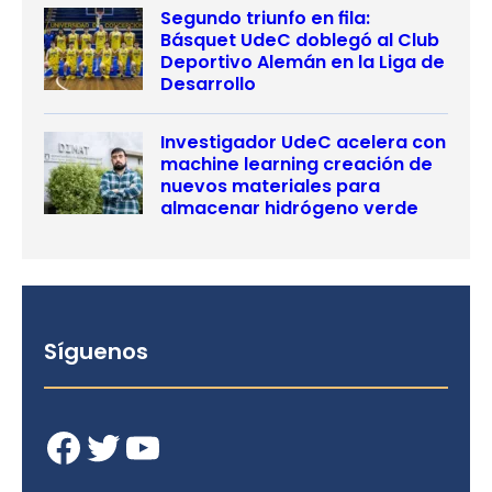
Segundo triunfo en fila:
Básquet UdeC doblegó al Club
Deportivo Alemán en la Liga de
Desarrollo
Investigador UdeC acelera con
machine learning creación de
nuevos materiales para
almacenar hidrógeno verde
Síguenos
Facebook
Twitter
YouTube