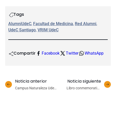
Tags
AlumniUdeC
, 
Facultad de Medicina
, 
Red Alumni
, 
UdeC Santiago
, 
VRIM UdeC
Compartir
Facebook
Twitter
WhatsApp
Noticia anterior
Noticia siguiente
Campus Naturaleza UdeC
Libro conmemorativo
avanza en identificación y
rescata 70 años de
mapeo de servicios
historia y legado del
ecosistémicos
Campus Chillán UdeC