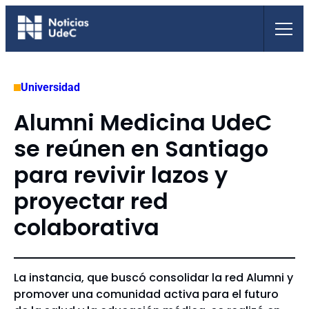
Saltar
al
contenido
Universidad
Alumni Medicina UdeC
se reúnen en Santiago
para revivir lazos y
proyectar red
colaborativa
La instancia, que buscó consolidar la red Alumni y
promover una comunidad activa para el futuro