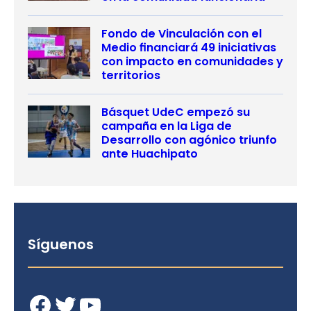
Fondo de Vinculación con el
Medio financiará 49 iniciativas
con impacto en comunidades y
territorios
Básquet UdeC empezó su
campaña en la Liga de
Desarrollo con agónico triunfo
ante Huachipato
Síguenos
Facebook
Twitter
YouTube