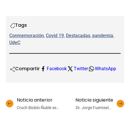
Tags
Conmemoración
, 
Covid 19
, 
Destacadas
, 
pandemia
, 
UdeC
Compartir
Facebook
Twitter
WhatsApp
Noticia anterior
Noticia siguiente
Cruch Biobío-Ñuble se
Dr. Jorge Fuentealba
reunió con próxima
Arcos inscribe su
delegada presidencial de la
candidatura a Rectoría
región
UdeC 2022-2026