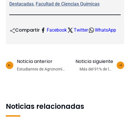
Destacadas
, 
Facultad de Ciencias Químicas
Compartir
Facebook
Twitter
WhatsApp
Noticia anterior
Noticia siguiente
Estudiantes de Agronomía
Más del 91% de los
destacan en programa
estudiantes UdeC
«Prácticas con Impacto
presenta vacunación
UdeC»
completa contra Covid-19
Noticias relacionadas