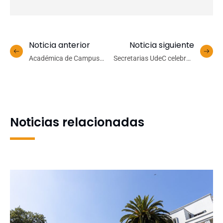
Noticia anterior
Noticia siguiente
Académica de Campus
Secretarias UdeC celebran
Los Ángeles representó a
su día con amena
Chile en el WorldCall
actividad de camaradería
Conference 2023 realizado
en Tailandia
Noticias relacionadas