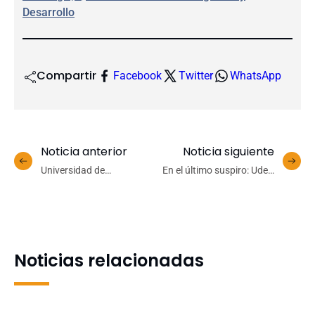
Desarrollo
Compartir
Facebook
Twitter
WhatsApp
Noticia anterior
Noticia siguiente
Universidad de
En el último suspiro: UdeC
Concepción prepara
cayó con Biguá de
jornada conmemorativa
Uruguay por un punto de
en torno al Día Mundial de
diferencia
la Salud Mental
Noticias relacionadas