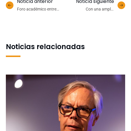
Noticia anterior
Noticia siguiente
Foro académico entre
Con una amplia
universidades chilenas y
convocatoria finalizó la
suecas buscan fortalecer
decimotercera versión del
la agricultura sustentable
Programa de Vinculación
Estudiante Empresa
Noticias relacionadas